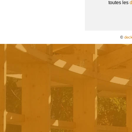
toutes les
©
dec