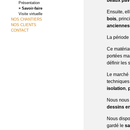
beaux pavi
Présentation
»
Savoir-faire
Ensuite, ell
Visite virtuelle
bois
, prin
NOS CHANTIERS
NOS CLIENTS
anciennes
CONTACT
La période 
Ce matériau
portées ma
définir les
Le marché d
techniques
isolation
,
Nous nous 
dessins e
Nous dispo
gardé le
sa