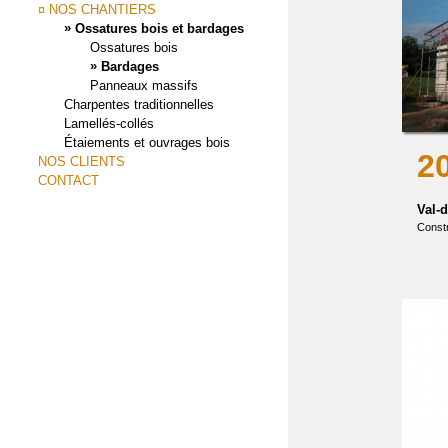
¤ NOS CHANTIERS
»
Ossatures bois et bardages
Ossatures bois
»
Bardages
Panneaux massifs
Charpentes traditionnelles
Lamellés-collés
Étaiements et ouvrages bois
2
NOS CLIENTS
CONTACT
Val-
Constr