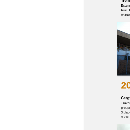
Trem
Extens
Rue He
9319
2
Cerg
Travau
group
3 place
9580