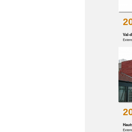
2
Val-
Extens
2
Haut
Exten