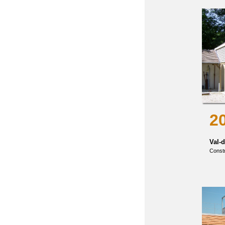
2
Val-
Constr