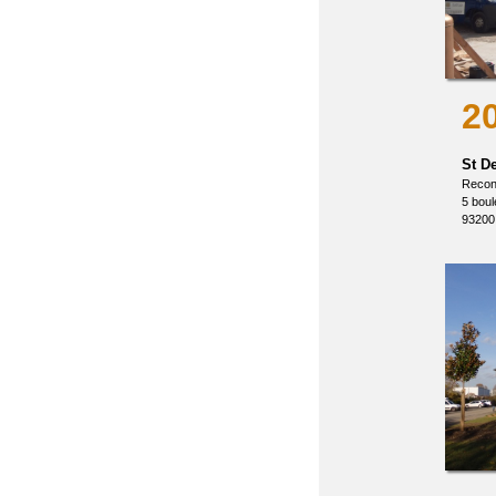
2
St D
Recons
5 bou
93200