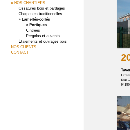
¤ NOS CHANTIERS
Ossatures bois et bardages
Charpentes traditionnelles
»
Lamellés-collés
»
Portiques
Cintrées
Pergolas et auvents
Étaiements et ouvrages bois
NOS CLIENTS
CONTACT
2
Tave
Exten
Rue C
9415