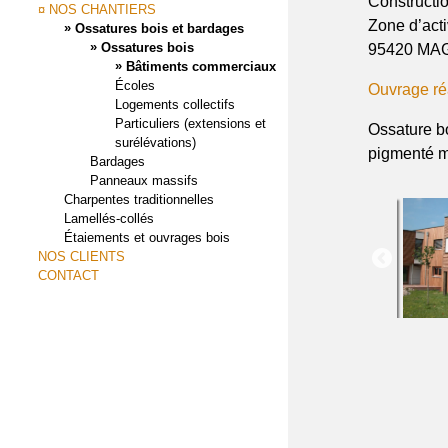
Constructi
¤ NOS CHANTIERS
Zone d’act
»
Ossatures bois et bardages
»
Ossatures bois
95420 MA
»
Bâtiments commerciaux
Écoles
Ouvrage ré
Logements collectifs
Particuliers (extensions et
Ossature bo
surélévations)
pigmenté m
Bardages
Panneaux massifs
Charpentes traditionnelles
Lamellés-collés
Étaiements et ouvrages bois
NOS CLIENTS
CONTACT